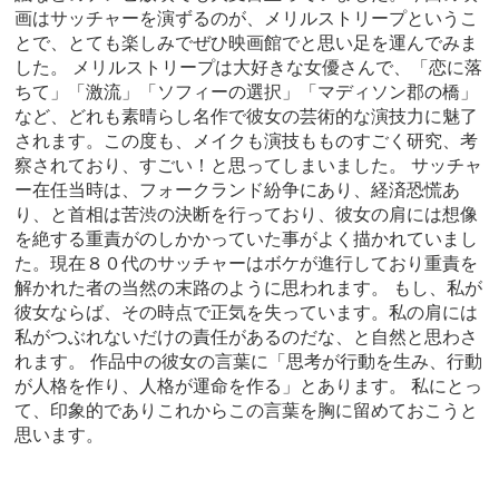
画はサッチャーを演ずるのが、メリルストリープというこ
とで、とても楽しみでぜひ映画館でと思い足を運んでみま
した。 メリルストリープは大好きな女優さんで、「恋に落
ちて」「激流」「ソフィーの選択」「マディソン郡の橋」
など、どれも素晴らし名作で彼女の芸術的な演技力に魅了
されます。この度も、メイクも演技もものすごく研究、考
察されており、すごい！と思ってしまいました。 サッチャ
ー在任当時は、フォークランド紛争にあり、経済恐慌あ
り、と首相は苦渋の決断を行っており、彼女の肩には想像
を絶する重責がのしかかっていた事がよく描かれていまし
た。現在８０代のサッチャーはボケが進行しており重責を
解かれた者の当然の末路のように思われます。 もし、私が
彼女ならば、その時点で正気を失っています。私の肩には
私がつぶれないだけの責任があるのだな、と自然と思わさ
れます。 作品中の彼女の言葉に「思考が行動を生み、行動
が人格を作り、人格が運命を作る」とあります。 私にとっ
て、印象的でありこれからこの言葉を胸に留めておこうと
思います。