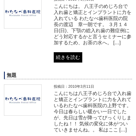
こんにちは。 八王子のめじろ台で
入れ歯と矯正とインプラントに力を
入れている わたなべ歯科医院の院
長の渡辺 章一朗です。 ３月１４
日(日)、下顎の総入れ歯の難症例に
どう対応するかと言うセミナーに参
加するため、お茶の水へ。 […]
続きを読む
無題
投稿日：2010年3月11日
こんにちは八王子めじろ台で入れ歯
と矯正とインプラントに力を入れて
いるわたなべ歯科医院の上野です。
今日は春らしい暖かい一日でした
が、先日は雪が降ってびっくりしま
したね！！ 気候の変化に体がつい
ていきませんね。。 私はここ […]