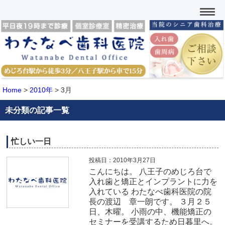
Home
>
2010年
>
3月
未分類の記事一覧
忙しい一日
投稿日：2010年3月27日
こんにちは。 八王子のめじろ台で
入れ歯と矯正とインプラントに力を
入れている わたなべ歯科医院の院
長の渡辺 章一朗です。 ３月２５
日、木曜。 小雨の中、機能矯正の
セミナーを受講するため日暮里へ。