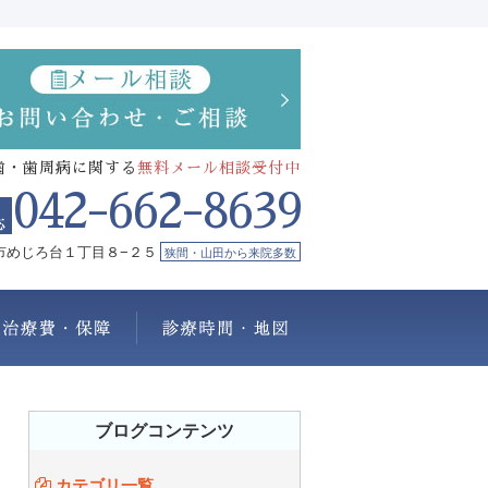
歯・歯周病に関する
無料メール相談受付中
042-662-8639
市めじろ台１丁目８−２５
狭間・山田から来院多数
療メニュー
治療費・保証
診療時間・地図
ブログコンテンツ
カテゴリ一覧