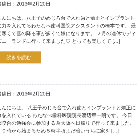
投稿日：2013年2月20日
こんにちは。八王子のめじろ台で入れ歯と矯正とインプラント
に力を入れてるわたなべ歯科医院アシスタントの橋本です。 最
近寒くて雪の降る事が多くて嫌になります。 ２月の連休でディ
ズニーランドに行って来ました♡ とっても楽しくて […]
続きを読む
投稿日：2013年2月20日
こんにちは。 八王子めじろ台で入れ歯とインプラントと矯正に
力を入れている わたなべ歯科医院院長渡辺章一朗です。 今日
は咬合の勉強会に参加する為大阪へ日帰りで行って来ました。
１０時から始まるため５時半頃まだ暗いうちに家を […]