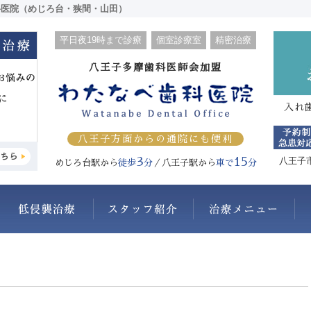
科医院（めじろ台・狭間・山田）
平日夜19時まで診療
個室診療室
精密治療
八王子多摩歯科医師会加盟
入れ
八王子方面からの通院にも便利
3
15
八王子
めじろ台駅から
徒歩
分
／八王子駅から
車で
分
わたなべ歯科医院について
抜かない・削らない
スタッフ紹介
治