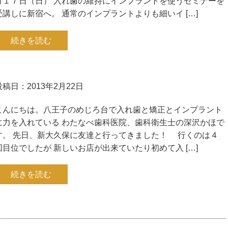
月１７日（日） 入れ歯の維持にインプラントを使うセミナーを
受講しに新宿へ。 通常のインプラントよりも細いイ […]
続きを読む
投稿日：2013年2月22日
こんにちは。八王子のめじろ台で入れ歯と矯正とインプラント
に力を入れている わたなべ歯科医院、歯科衛生士の深沢かほで
す。 先日、新大久保に友達と行ってきました！ 行くのは４
回目位でしたが 新しいお店が出来ていたり初めて入 […]
続きを読む