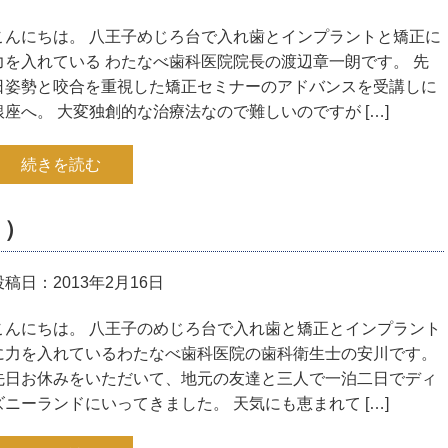
こんにちは。 八王子めじろ台で入れ歯とインプラントと矯正に
力を入れている わたなべ歯科医院院長の渡辺章一朗です。 先
日姿勢と咬合を重視した矯正セミナーのアドバンスを受講しに
銀座へ。 大変独創的な治療法なので難しいのですが […]
続きを読む
＾）
投稿日：2013年2月16日
こんにちは。 八王子のめじろ台で入れ歯と矯正とインプラント
に力を入れているわたなべ歯科医院の歯科衛生士の安川です。
先日お休みをいただいて、地元の友達と三人で一泊二日でディ
ズニーランドにいってきました。 天気にも恵まれて […]