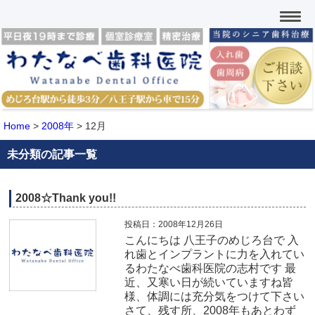
Home
>
2008年
>
12月
未分類の記事一覧
2008☆Thank you!!
投稿日：2008年12月26日
こんにちは 八王子のめじろ台で 入
れ歯とインプラントに力を入れてい
るわたなべ歯科医院の志村です 最
近、又寒い日が続いていますね皆
様、体調には充分気をつけて下さい
さて、残す所、2008年もあとわず