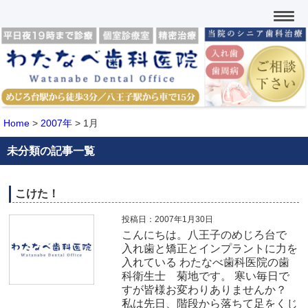
Home
>
2007年
>
1月
未分類の記事一覧
こけた！
投稿日：2007年1月30日
こんにちは。八王子のめじろ台で
入れ歯と矯正とインプラントに力を
入れている わたなべ歯科医院の歯
科衛生士 菊地です。 寒い毎日で
すが皆様お変わりありませんか？
私は先日、階段から落ちて足をくじ