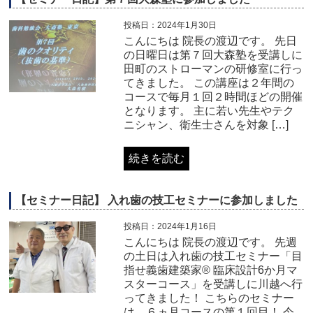
投稿日：2024年1月30日
こんにちは 院長の渡辺です。 先日
の日曜日は第７回大森塾を受講しに
田町のストローマンの研修室に行っ
てきました。 この講座は２年間の
コースで毎月１回２時間ほどの開催
となります。 主に若い先生やテク
ニシャン、衛生士さんを対象 […]
続きを読む
【セミナー日記】 入れ歯の技工セミナーに参加しました
投稿日：2024年1月16日
こんにちは 院長の渡辺です。 先週
の土日は入れ歯の技工セミナー「目
指せ義歯建築家® 臨床設計6か月マ
スターコース」を受講しに川越へ行
ってきました！ こちらのセミナー
は、６ヵ月コースの第１回目！ 今