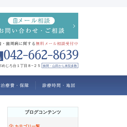
歯・歯周病に関する
無料メール相談受付中
042-662-8639
市めじろ台１丁目８−２５
狭間・山田から来院多数
療メニュー
治療費・保証
診療時間・地図
ブログコンテンツ
カテゴリ一覧