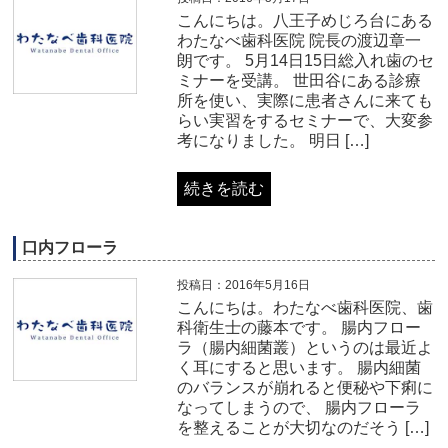
こんにちは。八王子めじろ台にある
わたなべ歯科医院 院長の渡辺章一
朗です。 5月14日15日総入れ歯のセ
ミナーを受講。 世田谷にある診療
所を使い、実際に患者さんに来ても
らい実習をするセミナーで、大変参
考になりました。 明日 […]
続きを読む
口内フローラ
投稿日：2016年5月16日
こんにちは。わたなべ歯科医院、歯
科衛生士の藤本です。 腸内フロー
ラ（腸内細菌叢）というのは最近よ
く耳にすると思います。 腸内細菌
のバランスが崩れると便秘や下痢に
なってしまうので、 腸内フローラ
を整えることが大切なのだそう […]