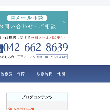
歯・歯周病に関する
無料メール相談受付中
042-662-8639
市めじろ台１丁目８−２５
狭間・山田から来院多数
療メニュー
治療費・保証
診療時間・地図
ブログコンテンツ
カテゴリ一覧