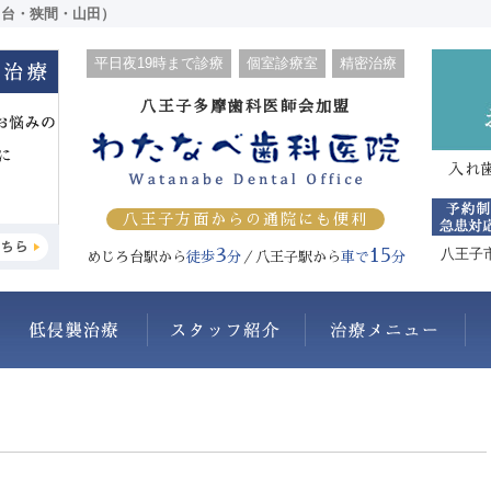
ろ台・狭間・山田）
平日夜19時まで診療
個室診療室
精密治療
八王子多摩歯科医師会加盟
入れ
八王子方面からの通院にも便利
3
15
八王子
めじろ台駅から
徒歩
分
／八王子駅から
車で
分
わたなべ歯科医院について
抜かない・削らない
スタッフ紹介
治