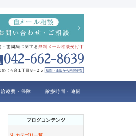
歯・歯周病に関する
無料メール相談受付中
042-662-8639
市めじろ台１丁目８−２５
狭間・山田から来院多数
療メニュー
治療費・保証
診療時間・地図
ブログコンテンツ
カテゴリ一覧