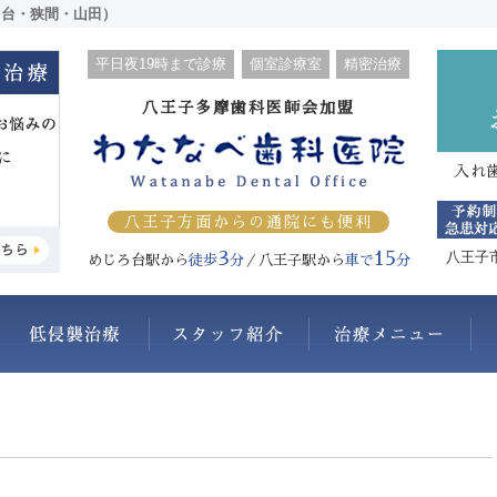
ろ台・狭間・山田）
平日夜19時まで診療
個室診療室
精密治療
八王子多摩歯科医師会加盟
入れ
八王子方面からの通院にも便利
3
15
八王子
めじろ台駅から
徒歩
分
／八王子駅から
車で
分
わたなべ歯科医院について
抜かない・削らない
スタッフ紹介
治