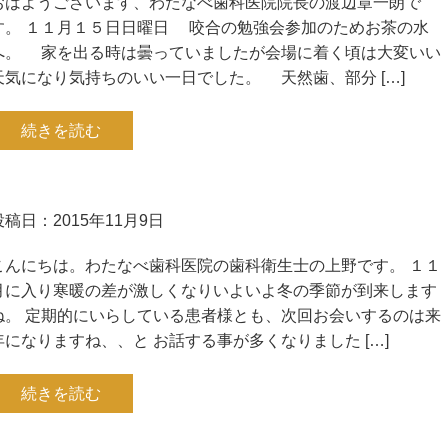
おはようございます、わたなべ歯科医院院長の渡辺章一朗で
す。 １１月１５日日曜日 咬合の勉強会参加のためお茶の水
へ。 家を出る時は曇っていましたが会場に着く頃は大変いい
天気になり気持ちのいい一日でした。 天然歯、部分 […]
続きを読む
投稿日：2015年11月9日
こんにちは。わたなべ歯科医院の歯科衛生士の上野です。 １１
月に入り寒暖の差が激しくなりいよいよ冬の季節が到来します
ね。 定期的にいらしている患者様とも、次回お会いするのは来
年になりますね、、と お話する事が多くなりました […]
続きを読む