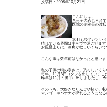
投稿日：2008年10月21日
こんにちは。
八王子のめじろ台で
医院の副院長の渡辺
10月も後半だとい
晴れている昼間は半そでで過ごせます
お風呂上りは、冷房が欲しいくらいで
こんな事は数年前はなかったと思いま
私の子供の頃の寒さは、恐ろしいくら
毎年、11月3日コタツを出していまし
昨年は11月の後半に出しましたし、
そのうち、大好きなりんごや柿が、収
マンゴーやバナナが採れるようになる