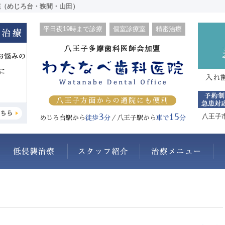
院（めじろ台・狭間・山田）
平日夜19時まで診療
個室診療室
精密治療
八王子多摩歯科医師会加盟
入れ
八王子方面からの通院にも便利
3
15
八王子
めじろ台駅から
徒歩
分
／八王子駅から
車で
分
わたなべ歯科医院について
抜かない・削らない
スタッフ紹介
治