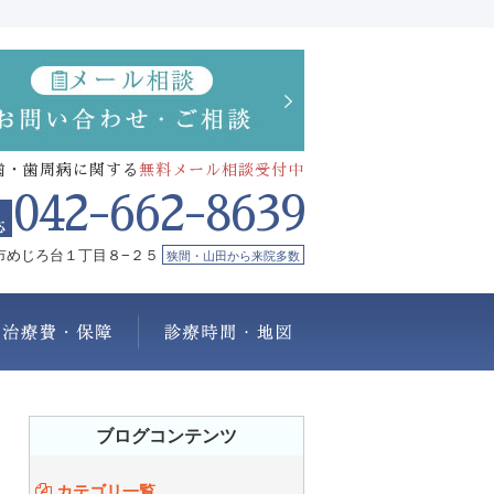
歯・歯周病に関する
無料メール相談受付中
042-662-8639
市めじろ台１丁目８−２５
狭間・山田から来院多数
療メニュー
治療費・保証
診療時間・地図
ブログコンテンツ
カテゴリ一覧