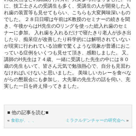
に、技工士さんの受講生も多く、受講生の人が開発した入
れ歯の装置等も見せてもらい、こちらも大変興味深いもの
でした。 ２８日日曜は午前はK教授のセミナーの続きを聞
き、午後からはH先生のOリングを使った総入れ歯のセミ
ナーに参加。 入れ歯を入れるだけで寝たきり老人が歩き出
したり、痴呆症が改善したり科学的には解明されていない
が現実に行われている治療で驚くような現象が普通におこ
っている症例をいくつも見せて頂き、感動しました。 又、
講師のH先生は７４歳、一緒に受講した先生の中には８０
歳の先生もいて、皆さん元気で勉強熱心で、自分も見習わ
なければいけないと思いました。 美味しいカレーを食べな
がらの懇親会にも参加し、大先輩の先生方の話を伺い、充
実した一日を終え帰ってきました。
■ 他の記事を読む■
«
食欲が、、、
ミラクルデンチャーの研究会へ
»