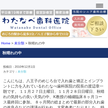
Home
>
未分類
>
秋晴れの中
秋晴れの中
投稿日：2010年12月1日
カテゴリ：
未分類
こんにちは、八王子のめじろ台で入れ歯と矯正とインプラ
ントに力を入れているわたなべ歯科医院の院長の渡辺章一
朗です。 １１月２７日土曜日、１１月２８日日曜日、秋晴
れの気持ちの良い天気の中、K教授の補綴臨床８ヶ月コー
ス最終回に参加。 ８ヶ月間の総まとめで最新の部分入れ歯
の改良点などの講議が行われ、大変参考になりました。 特