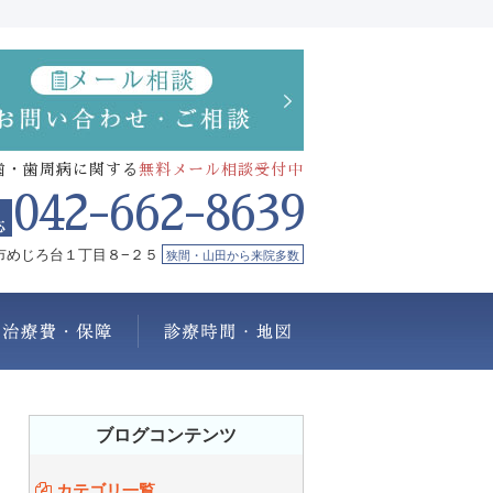
歯・歯周病に関する
無料メール相談受付中
042-662-8639
市めじろ台１丁目８−２５
狭間・山田から来院多数
療メニュー
治療費・保証
診療時間・地図
ブログコンテンツ
カテゴリ一覧