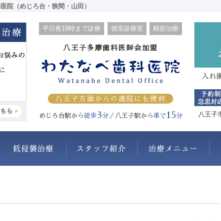
科医院（めじろ台・狭間・山田）
平日夜19時まで診療
個室診療室
精密治療
八王子多摩歯科医師会加盟
入れ
八王子方面からの通院にも便利
3
15
八王子
めじろ台駅から
徒歩
分
／八王子駅から
車で
分
わたなべ歯科医院について
抜かない・削らない
スタッフ紹介
治