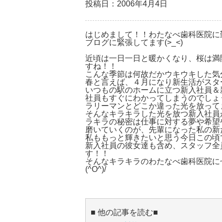
投稿日：2006年4月4日
はじめまして！！わたなべ歯科医院に
ブログに緊張してます(>_<)
近頃は一日一日と暖かくなり、桜は満
すね！！
こんな季節は何故だかウキウキした気分
春と言えば、４月になり新生活がスタ
いつもの駅のホームに立つ新入社員＆
社員もすぐにわかってしまうのでしょ
ラリーマンとどこか違った光を放って
そんなキラキラした光を放つ新入社員
ラキラの秘密は仕事に対する夢や希望
磨いていくのが、先輩になった私の新
私ももっと輝きたいと思う今日この頃
新入社員の彼女達も含め、スタッフ全
す！！
そんなキラキラのわたなべ歯科医院に
(^O^)/
■ 他の記事を読む■