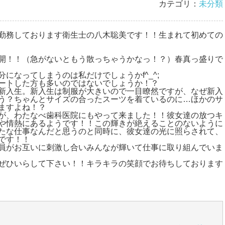
カテゴリ：
未分類
勤務しております衛生士の八木聡美です！！生まれて初めての
開！！（急がないともう散っちゃうかなっ！？）春真っ盛りで
になってしまうのは私だけでしょうかf^_^;
ートした方も多いのではないでしょうか！？
新入生。新入生は制服が大きいので一目瞭然ですが、なぜ新入
う？ちゃんとサイズの合ったスーツを着ているのに…ほかのサ
ますよね！？
が、わたなべ歯科医院にもやって来ました！！彼女達の放つキ
や情熱にあるようです！！この輝きが絶えることのないように
たな仕事なんだと思うのと同時に、彼女達の光に照らされて、
です！！
員がお互いに刺激し合いみんなが輝いて仕事に取り組んでいま
ぜひいらして下さい！！キラキラの笑顔でお待ちしております