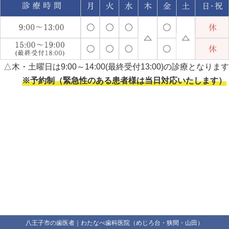
△木・土曜日は9:00～14:00(最終受付13:00)の診療となります
※予約制（緊急性のある患者様は当日対応いたします）
八王子市の歯医者｜わたなべ歯科医院（めじろ台・狭間・山田）