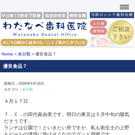
Home
>
未分類
>
優良食品？
優良食品？
投稿日：2006年4月18日
カテゴリ：
未分類
４月１７日
Ｔ．Ｃ．の田代眞由美です。明日の東京は５月中旬の陽気
だそうです。
ランチは公園で！といきたい所ですが、私も衛生士の上野
もビールの誘惑に負けそうなのでグッと我慢です。