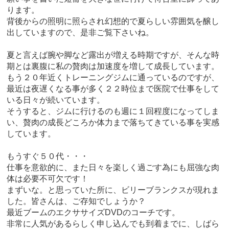
ります。
背後からの照明に照らされ幻想的で夏らしい雰囲気を醸し
出していますので、是非ご覧下さいね。
夏と言えば腕や脚など露出が増える時期ですが、そんな時
期とは裏腹に私の贅肉は加速度を増して成長しています。
もう２０年近くトレーニングジムに通っているのですが、
最近は夜遅くなる事が多く２２時位まで医院で仕事をして
いる日々が続いています。
そうすると、ジムに行けるのも週に１回程度になってしま
い、贅肉の成長どころか体力まで落ちてきている事を実感
しています。
もうすぐ５０代・・・
仕事を意欲的に、また日々を楽しく過ごす為にも屈強な肉
体は必要不可欠です！
まずいな。と思っていた所に、ビリーブランクスが現れま
した。皆さんは、ご存知でしょうか？
最近ブームのエクササイズDVDのコーチです。
非常に人気があるらしく申し込んでも到着までに、しばら