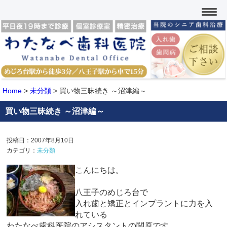
Home
>
未分類
>
買い物三昧続き ～沼津編～
買い物三昧続き ～沼津編～
投稿日：2007年8月10日
カテゴリ：
未分類
こんにちは。
八王子のめじろ台で
入れ歯と矯正とインプラントに力を入
れている
わたなべ歯科医院のアシスタントの関原です。