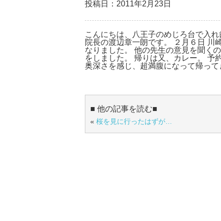
投稿日：2011年2月23日
こんにちは、八王子のめじろ台で入れ
院長の渡辺章一朗です。 ２月６日 川
なりました。 他の先生の意見を聞く
をしました。 帰りは又、カレー。 予
奥深さを感じ、超満腹になって帰って
■ 他の記事を読む■
«
桜を見に行ったはずが…