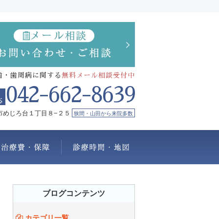
歯・歯周病に関する
無料メール相談受付中
042-662-8639
市めじろ台１丁目８−２５
狭間・山田から来院多数
療メニュー
治療費・保証
診療時間・地図
ブログコンテンツ
カテゴリ一覧