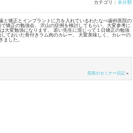
カテゴリ：
未分類
歯と矯正とインプラントに力を入れているわたなべ歯科医院の
崎で矯正の勉強会。 沢山の症例を検討してもらい、大変参考に
のは大変勉強になります。 若い先生に混じって１日矯正の勉強
約しておいた骨付きラム肉のカレー。 大変美味しく、カレーの
きました。
院長のセミナー日記
»