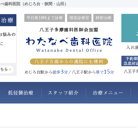
なべ歯科医院（めじろ台・狭間・山田）
平日夜19時まで診療
個室診療室
精密治療
八王子多摩歯科医師会加盟
入れ
八王子方面からの通院にも便利
3
15
八王子
めじろ台駅から
徒歩
分
／八王子駅から
車で
分
わたなべ歯科医院について
抜かない・削らない
スタッフ紹介
治