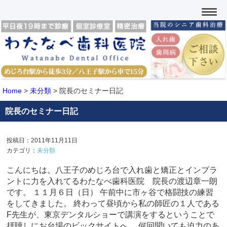
Home
>
未分類
>
院長のセミナー日記
院長のセミナー日記
投稿日：2011年11月11日
カテゴリ：
未分類
こんにちは。八王子のめじろ台で入れ歯と矯正とインプラ
ントに力を入れてるわたなべ歯科医院 院長の渡辺章一朗
です。 １１月６日（日） 午前中に市ヶ谷で格闘技の練習
をしてきました。 終わって昼頃から私の師匠の１人である
F先生が、東京デンタルショーで講演をするということで
拝聴しにお台場のビックサイトへ。 何回聞いても迫力のあ