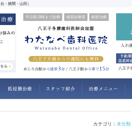
ろ台・狭間・山田）
平日夜19時まで診療
個室診療室
精密治療
八王子多摩歯科医師会加盟
入れ
八王子方面からの通院にも便利
3
15
八王子
めじろ台駅から
徒歩
分
／八王子駅から
車で
分
わたなべ歯科医院について
抜かない・削らない
スタッフ紹介
治
カテゴリ：
未分類