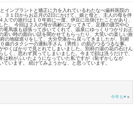
歯とインプラントと矯正に力を入れているわたなべ歯科医院の
末、３１日からお正月の2日にかけて、娘と母と、主人の母を伴
４人での旅行は１０年前に一度、伊豆に出掛けたことがあり、
した。 今回は２人の母が高齢になってきて、足腰の疲労や心
の竜馬坂も頑張って歩いてくれて、温泉にゆっくりつかりお正
の若い時の面白い話を聞かせてもらったり、大笑いの楽しい旅
別府の地獄巡りをして、大分空港から戻ってきましたが、別府
６０歳のタクシーの運転手さん（男性）の肌のつるつるな事。
がやくばかりで見とれてしまいました。別府の湯の花の石けん
らしく、思わず買ってしまいました。今まで顔は洗うだけで、
冬は粉がふいたようになっていた私ですが（恥ずかしなが
いています。 続けてみようかな、と思っています。
今年も♥
»