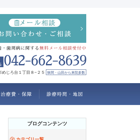
歯・歯周病に関する
無料メール相談受付中
042-662-8639
市めじろ台１丁目８−２５
狭間・山田から来院多数
療メニュー
治療費・保証
診療時間・地図
ブログコンテンツ
カテゴリ一覧