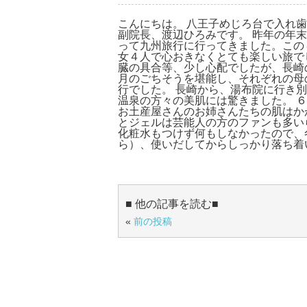
こんにちは。 八王子めじろ台で入れ
副院長、渡辺ひろみです。 昨年の年
って九州旅行に行ってきました。この
女４人で心おきなくとても楽しい旅で
臓の具合等、少し心配でしたが、長崎
月のごちそうを堪能し、それぞれの母
行でした。 長崎から、湯布院に行き
温泉の方々の美肌には驚きました。 
お土産屋さんのお姉さんたちの肌はか
とジェルは芸能人の方のファンも多い
化粧水もつけず何もしなかったので、
ら）、使いだしてからしっかり落ち着
■ 他の記事を読む■
«
前の投稿