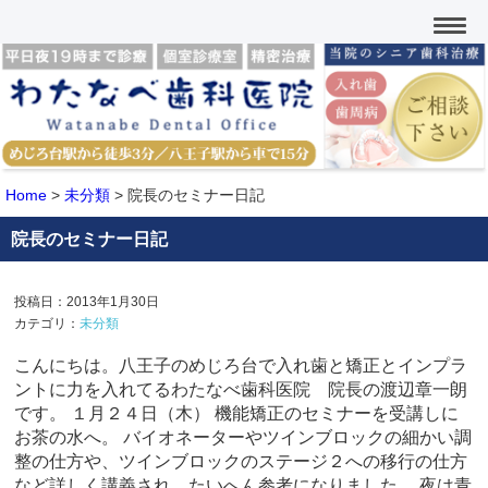
Home
>
未分類
>
院長のセミナー日記
院長のセミナー日記
投稿日：2013年1月30日
カテゴリ：
未分類
こんにちは。八王子のめじろ台で入れ歯と矯正とインプラ
ントに力を入れてるわたなべ歯科医院 院長の渡辺章一朗
です。 １月２４日（木） 機能矯正のセミナーを受講しに
お茶の水へ。 バイオネーターやツインブロックの細かい調
整の仕方や、ツインブロックのステージ２への移行の仕方
など詳しく講義され、たいへん参考になりました。 夜は青