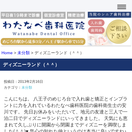
Home
>
未分類
>
ディズニーランド（＾＾）
ディズニーランド（＾＾）
投稿日：2013年2月16日
カテゴリ：
未分類
こんにちは。 八王子のめじろ台で入れ歯と矯正とインプラ
ントに力を入れているわたなべ歯科医院の歯科衛生士の安
川です。 先日お休みをいただいて、地元の友達と三人で一
泊二日でディズニーランドにいってきました。 天気にも恵
まれて久しぶりに開園から閉園までディズニーを満喫しま
した(＾＾)♥ 気心の知れた仲というのは本当に良いですね♪