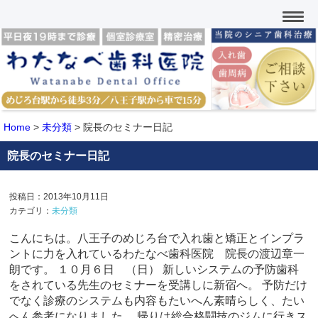
Home
>
未分類
>
院長のセミナー日記
院長のセミナー日記
投稿日：2013年10月11日
カテゴリ：
未分類
こんにちは。八王子のめじろ台で入れ歯と矯正とインプラ
ントに力を入れているわたなべ歯科医院 院長の渡辺章一
朗です。 １０月６日 （日） 新しいシステムの予防歯科
をされている先生のセミナーを受講しに新宿へ。 予防だけ
でなく診療のシステムも内容もたいへん素晴らしく、たい
へん参考になりました。 帰りは総合格闘技のジムに行きス