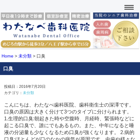
Home
>
未分類
>
口臭
口臭
投稿日：2016年7月20日
カテゴリ：
未分類
こんにちは、わたなべ歯科医院、歯科衛生士の深澤です。
口臭の原因は大きく分けて3つのタイプに分けられます。
1.生理的口臭:朝起きた時や空腹時、月経時、緊張時などに
起こる口臭で、誰にでもあるもの。また、中年になると唾
液の分泌量も少なくなるため口臭が強くなります。 2.病的
口臭:ほとんどが口のなかの病気が原因です。虫歯や様々な