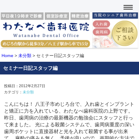
Home
>
未分類
>
セミナー日記スタッフ編
セミナー日記スタッフ編
投稿日：2012年2月27日
カテゴリ：
未分類
こんにちは！ 八王子市めじろ台で、入れ歯とインプラント
と矯正に力を入れている、わたなべ歯科医院の上野です。
昨日、歯周病の治療の最新機器の勉強会にスタッフと行っ
て来ました。 光による殺菌システムで、歯周病重度の深い
歯周ポケットに直接器材と光を入れて殺菌する事が出来
て、 麻酔の痛みも無く、予後が良いので、画期的な方法で